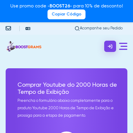
Use promo code -
BOOST26
- para 10% de desconto!
Copiar Código
Acompanhe seu Pedido
Comprar Youtube do 2000 Horas de
Tempo de Exibição
Preencha o formulário abaixo completamente para o
produto Youtube 2000 Horas de Tempo de Exibição e
prossiga para a etapa de pagamento.