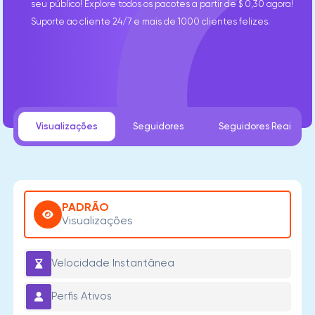
seu público! Explore todos os pacotes a partir de $ 0,30 agora!
Suporte ao cliente 24/7 e mais de 1000 clientes felizes.
Visualizações
Seguidores
Seguidores Reais
PADRÃO
Visualizações
Velocidade Instantânea
Perfis Ativos