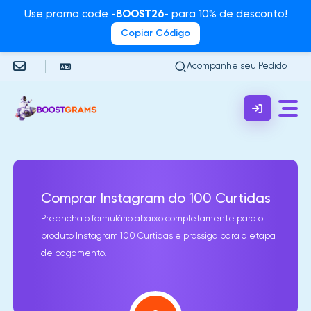
Use promo code -
BOOST26
- para 10% de desconto!
Copiar Código
Acompanhe seu Pedido
Comprar Instagram do 100 Curtidas
Preencha o formulário abaixo completamente para o
produto Instagram 100 Curtidas e prossiga para a etapa
de pagamento.